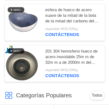
esfera de hueco de acero
suave de la mitad de la bola
de la mitad del carbono del
metal de 800m m para la bola
negotiable MOQ:500kg
hueco de Hlaf de los hoyos
CONTÁCTENOS
del fuego
201 304 hemisferio hueco de
acero inoxidable 25m m de
32m m a de 2000m m del
espejo de la mitad de la bola
negotiable MOQ:500kg
redonda de la bola mitad de
CONTÁCTENOS
acero inoxidable
Categorías Populares
Todos