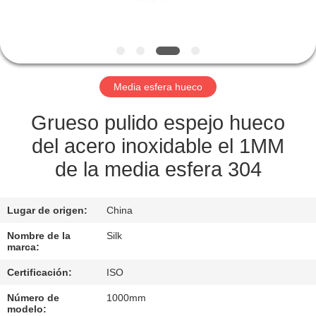
CONTROL
DE
CALIDAD
Media esfera hueco
ÉNTRENOS
Grueso pulido espejo hueco
EN
del acero inoxidable el 1MM
CONTACTO
de la media esfera 304
CON
Lugar de origen:
China
NOTICIAS
Nombre de la
Silk
marca:
Certificación:
ISO
CASOS
Número de
1000mm
modelo: