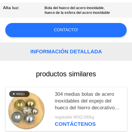
PIDA
Alta luz:
,
Bola del hueco del acero inoxidable
UNA
hueco de la esfera del acero inoxidable
CITA
CONTACTO!
MAPA
DEL
INFORMACIÓN DETALLADA
SITIO
productos similares
PRIVACY
POLICY
304 medias bolas de acero
inoxidables del espejo del
hueco del hierro decorativo
del hemisferio 900m m
negotiable MOQ:500kg
CONTÁCTENOS