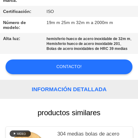
marca:
PIDA
UNA
Certificación:
ISO
CITA
Número de
19m m 25m m 32m m a 2000m m
modelo:
Alta luz:
,
hemisferio hueco de acero inoxidable de 32m m
MAPA
,
Hemisferio hueco de acero inoxidable 201
Bolas de acero inoxidables de HRC 39 medias
DEL
SITIO
CONTACTO!
PRIVACY
INFORMACIÓN DETALLADA
POLICY
productos similares
304 medias bolas de acero