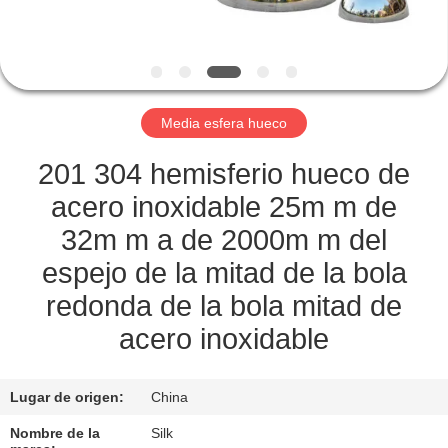
CONTROL
DE
CALIDAD
Media esfera hueco
ÉNTRENOS
201 304 hemisferio hueco de
EN
acero inoxidable 25m m de
CONTACTO
32m m a de 2000m m del
CON
espejo de la mitad de la bola
redonda de la bola mitad de
NOTICIAS
acero inoxidable
CASOS
Lugar de origen:
China
Nombre de la
Silk