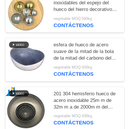
inoxidables del espejo del
hueco del hierro decorativo
del hemisferio 900m m
negotiable MOQ:500kg
CONTÁCTENOS
esfera de hueco de acero
suave de la mitad de la bola
de la mitad del carbono del
metal de 800m m para la bola
negotiable MOQ:500kg
hueco de Hlaf de los hoyos
CONTÁCTENOS
del fuego
201 304 hemisferio hueco de
acero inoxidable 25m m de
32m m a de 2000m m del
espejo de la mitad de la bola
negotiable MOQ:500kg
redonda de la bola mitad de
CONTÁCTENOS
acero inoxidable