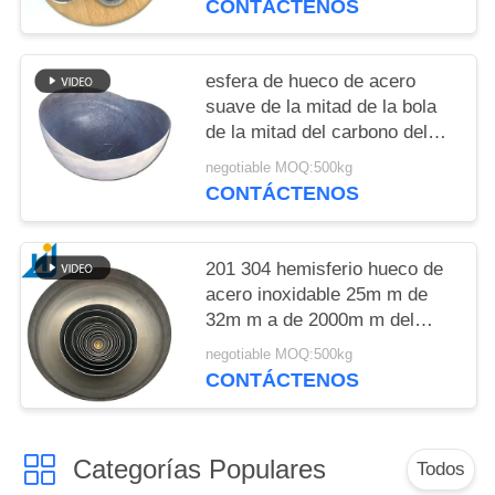
CONTÁCTENOS
esfera de hueco de acero
suave de la mitad de la bola
de la mitad del carbono del
metal de 800m m para la bola
negotiable MOQ:500kg
hueco de Hlaf de los hoyos
CONTÁCTENOS
del fuego
201 304 hemisferio hueco de
acero inoxidable 25m m de
32m m a de 2000m m del
espejo de la mitad de la bola
negotiable MOQ:500kg
redonda de la bola mitad de
CONTÁCTENOS
acero inoxidable
Categorías Populares
Todos