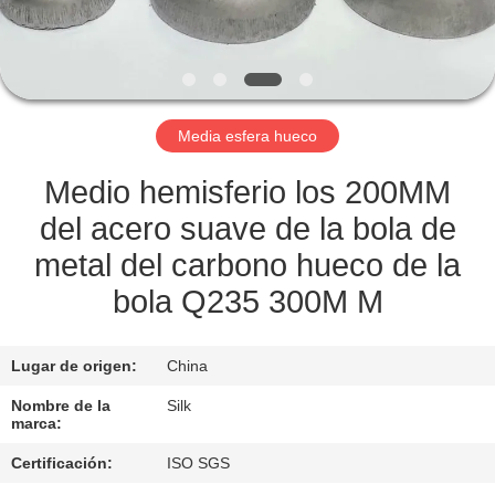
CONTROL
DE
CALIDAD
Media esfera hueco
ÉNTRENOS
Medio hemisferio los 200MM
EN
del acero suave de la bola de
CONTACTO
metal del carbono hueco de la
CON
bola Q235 300M M
NOTICIAS
Lugar de origen:
China
Nombre de la
Silk
marca:
CASOS
Certificación:
ISO SGS