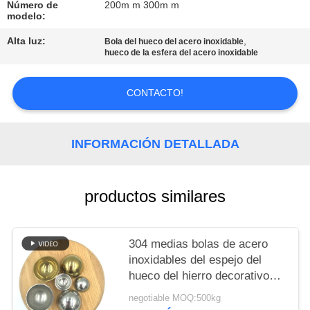
PIDA
Número de
200m m 300m m
modelo:
UNA
Alta luz:
,
Bola del hueco del acero inoxidable
CITA
hueco de la esfera del acero inoxidable
MAPA
CONTACTO!
DEL
SITIO
INFORMACIÓN DETALLADA
PRIVACY
productos similares
POLICY
304 medias bolas de acero
inoxidables del espejo del
hueco del hierro decorativo
del hemisferio 900m m
negotiable MOQ:500kg