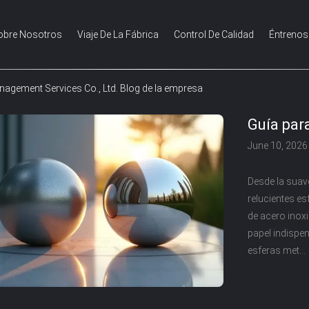
obre Nosotros
Viaje De La Fábrica
Control De Calidad
Éntrenos
anagement Services Co., Ltd. Blog de la empresa
Guía para
uso decor
June 10, 2026
Desde la suave
relucientes es
de acero inox
papel indispen
esferas met...