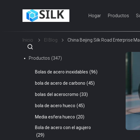
Hogar
Productos
S
Inicio
El Blog
China Beijing Silk Road Enterprise M
Productos
(347)
Bolas de acero inoxidables
(96)
bola de acero de carbono
(45)
bolas del acerocromo
(33)
bola de acero hueco
(45)
Media esfera hueco
(20)
Bola de acero con el agujero
(29)