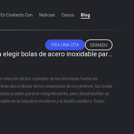
 En Contacto Con
Noticias
Casos
Blog
PIDA UNA CITA
SPANISH
 elegir bolas de acero inoxidable para
ativo industrial
 rotación de los cojinetes de las bicicletas hasta las
feras decorativas de los estanques de los jardines, las bolas
idable pueden parecer insignificantes, pero desempeñan un
sable en la industria moderna y el diseño estético. Estas