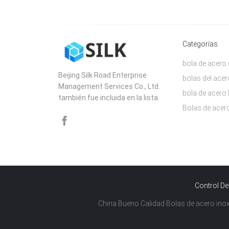
Categorías
bola de acero
Beijing Silk Road Enterprise
bolas del ac
Management Services Co., Ltd.
bola de acero
también fue incluida en la lista.
Bolas de acer
Control De
China Bueno Calidad Bolas de acero inoxi