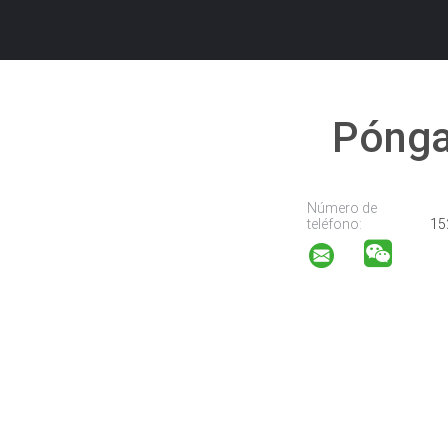
Pónga
Número de
teléfono:
15