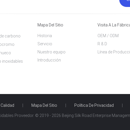
Mapa Del Sitio
Visita A La Fábric
Historia
OEM / ODM
 de carbono
Servicio
R & D
erocromo
Nuestro equipo
Línea de Producc
 hueco
Introducción
o inoxidables
 Calidad
|
Mapa Del Sitio
|
Política De Privacidad
|
dables Proveedor. © 2019 - 2026 Beijing Silk Road Enterprise Management