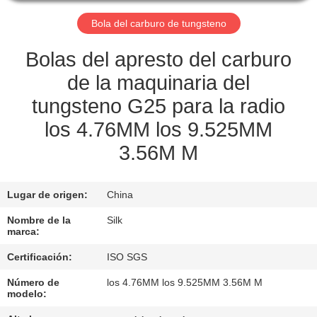
Bola del carburo de tungsteno
CONTROL
DE
Bolas del apresto del carburo
CALIDAD
de la maquinaria del
tungsteno G25 para la radio
ÉNTRENOS
los 4.76MM los 9.525MM
EN
3.56M M
CONTACTO
CON
Lugar de origen:
China
Nombre de la
Silk
NOTICIAS
marca:
Certificación:
ISO SGS
CASOS
Número de
los 4.76MM los 9.525MM 3.56M M
modelo: