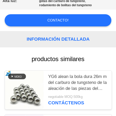
PIDA
Alta luz:
,
gotas del carburo de tungsteno
rodamiento de bolitas del tungsteno
UNA
CITA
CONTACTO!
MAPA
INFORMACIÓN DETALLADA
DEL
SITIO
productos similares
PRIVACY
POLICY
YG6 alean la bola dura 26m m
del carburo de tungsteno de la
aleación de las piezas del
desgaste del carburo de
negotiable MOQ:500kg
tungsteno de la bola de acero
CONTÁCTENOS
28.575m m