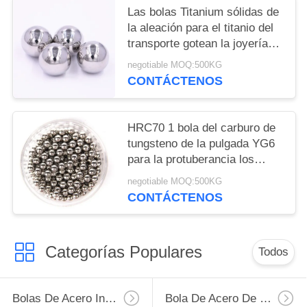
Las bolas Titanium sólidas de
la aleación para el titanio del
transporte gotean la joyería
que hace 4m m 5m m 6m m
negotiable MOQ:500KG
8m m
CONTÁCTENOS
HRC70 1 bola del carburo de
tungsteno de la pulgada YG6
para la protuberancia los
32MM del agujero los 8MM
negotiable MOQ:500KG
10M M
CONTÁCTENOS
Categorías Populares
Todos
Bolas De Acero Inoxidables
Bola De Acero De Carbono