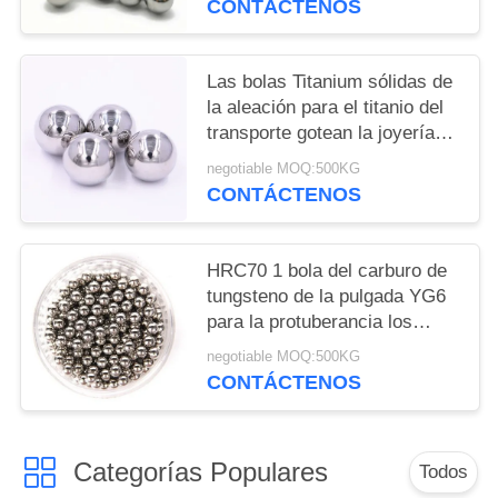
CONTÁCTENOS
28.575m m
Las bolas Titanium sólidas de
la aleación para el titanio del
transporte gotean la joyería
que hace 4m m 5m m 6m m
negotiable MOQ:500KG
8m m
CONTÁCTENOS
HRC70 1 bola del carburo de
tungsteno de la pulgada YG6
para la protuberancia los
32MM del agujero los 8MM
negotiable MOQ:500KG
10M M
CONTÁCTENOS
Categorías Populares
Todos