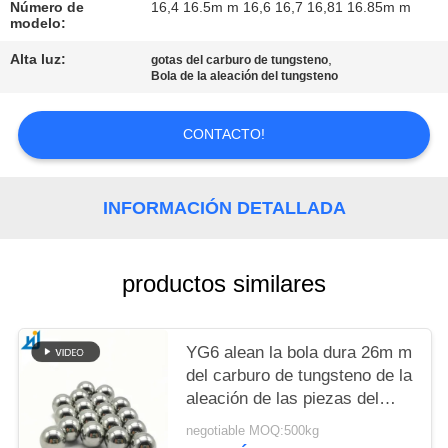
PIDA
Número de
16,4 16.5m m 16,6 16,7 16,81 16.85m m
modelo:
UNA
Alta luz:
,
gotas del carburo de tungsteno
CITA
Bola de la aleación del tungsteno
MAPA
CONTACTO!
DEL
SITIO
INFORMACIÓN DETALLADA
PRIVACY
productos similares
POLICY
YG6 alean la bola dura 26m m
del carburo de tungsteno de la
aleación de las piezas del
desgaste del carburo de
negotiable MOQ:500kg
tungsteno de la bola de acero