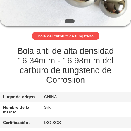
CONTROL
DE
CALIDAD
Bola del carburo de tungsteno
ÉNTRENOS
Bola anti de alta densidad
EN
16.34m m - 16.98m m del
CONTACTO
carburo de tungsteno de
CON
Corrosiion
NOTICIAS
Lugar de origen:
CHINA
Nombre de la
Silk
marca:
CASOS
Certificación:
ISO SGS