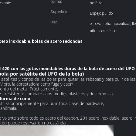
forma:
volante
satélite
Superficie:
Espejo pulido
Uso:
el llevar, phamaceutical, l
uñas cosmético
cero inoxidable
bolas de acero redondas
,
SI 420 con las gotas inoxidables duras de la bola de acero del UF
bola por satélite del UFO de la bola)
atélites y conos de las bolas para quitar las rebabas y para pulir de la
 Vibro, la aprestadora centrífuga y caer/
iento del metal. Prácticamente,
- resistente compare a los medios plásticos y de cerámica.
 forma de cono
 utiliza principalmente para pulir toda clase de hardware,
 anómala.
illo volante sobre todo es acero del caebon, 201 acero inoxidable, acero 
ted puede reservar en no estándar.