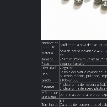
Nombre de
satélite de la bola del sacuer de
producto
bola de acero inoxidable AISI
Material
440C
Tamaño
2*4m m 3*5m m 5*7m m 7*11
Peso
según el tamaño
Densidad
7.8g/cm3
La bola del platillo volante se u
Uso
puliendo medios, puliendo, limpia
Grado
g100-G1000
1. plataforma de madera plásti
Paquete
2. plataforma de acero plástic
Método de
por el mar, por el aire o por ex
la entrega
T/T
Término del
Garantía del comercio de Aliba