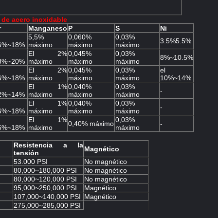
 de acero inoxidable
r
Manganeso
P
S
Ni
5,5%
0,060%
0,03%
3.5%5.5%
6%~18%
máximo
máximo
máximo
El 2%
0,045%
0,03%
8%~10.5%
8%~20%
máximo
máximo
máximo
El 2%
0,045%
0,03%
el
6%~18%
máximo
máximo
máximo
10%~14%
El 1%
0,040%
0,03%
-
2%~14%
máximo
máximo
máximo
El 1%
0,040%
0,03%
-
6%~18%
máximo
máximo
máximo
El 1%
0,03%
0,40% máximo
-
6%~18%
máximo
máximo
Resistencia a la
Magnético
tensión
53.000 PSI
No magnético
80,000~180,000 PSI
No magnético
80,000~120,000 PSI
No magnético
95,000~250,000 PSI
Magnético
107,000~140,000 PSI
Magnético
275,000~285,000 PSI