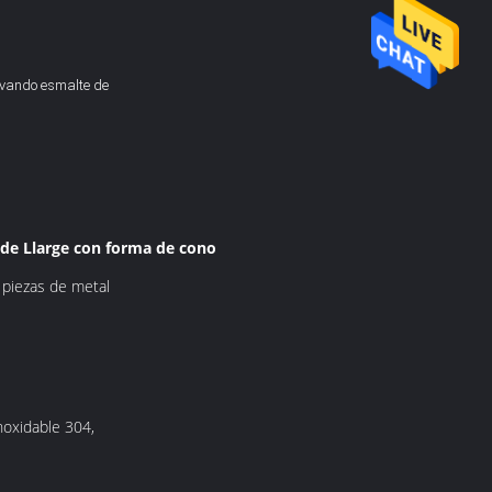
levando esmalte de
O de Llarge con forma de cono
s piezas de metal
inoxidable 304,