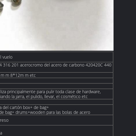
l vuelo
304 316 201 acerocromo del acero de carbono 420420C 440
m m 8*12m m etc
tiliza principalmente para pulir toda clase de hardware,
ndo la jarra, el pulido, llevar, el cosmético etc
ca del cartón box+ de bag+
a de bag+ drums+wooden para las bolas de acero
preso
ba