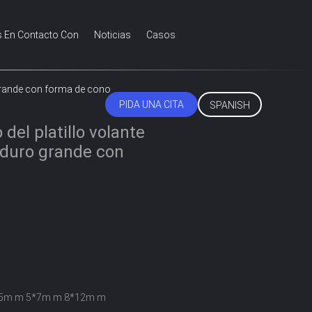
s En Contacto Con
Noticias
Casos
o grande con forma de cono
PIDA UNA CITA
SPANISH
 del platillo volante
 duro grande con
5m m 5*7m m 8*12m m