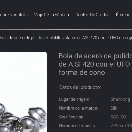
obre Nosotros
Viaje De La Fábrica
Control De Calidad
Éntreno
Bola de acero de pulido del platillo volante de AISI 420 con el UFO dur
Bola de acero de pulido
de AISI 420 con el UFO
forma de cono
Datos del producto:
Lugar de origen:
Shandong
Nombre de la marca:
Silk
Certificación:
SGS ISO
Número de modelo:
2*3m m 3*