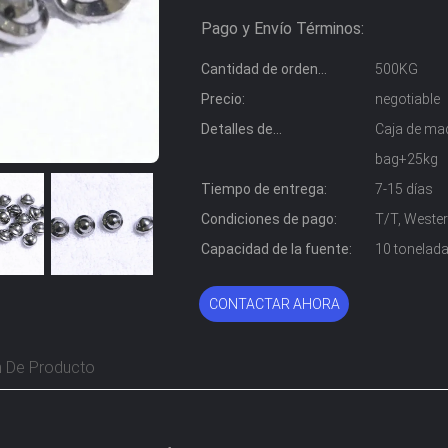
Pago y Envío Términos:
Cantidad de orden
500KG
mínima:
Precio:
negotiable
Detalles de
Caja de mad
empaquetado:
bag+25kg
Tiempo de entrega:
7-15 días
Condiciones de pago:
T/T, Wester
Capacidad de la fuente:
10 tonelad
CONTACTAR AHORA
n De Producto