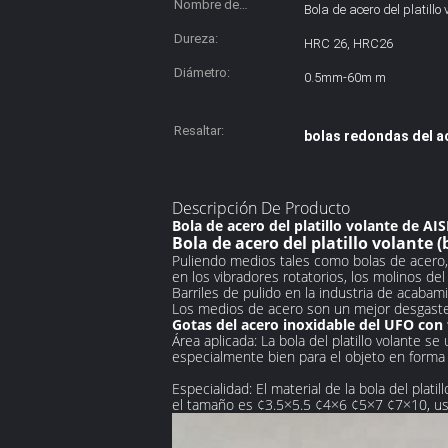
Nombre de
Bola de acero del platillo 
producto:
Dureza:
HRC 26, HRC26
Diámetro:
0.5mm-60m m
Resaltar:
bolas redondas del a
Descripción De Producto
Bola de acero del platillo volante de AI
Bola de acero del platillo volante (
Puliendo medios tales como bolas de acero, s
en los vibradores rotatorios, los molinos del
Barriles de pulido en la industria de acabam
Los medios de acero son un mejor desgaste 
Gotas del acero inoxidable del UFO con
Área aplicada: La bola del platillo volante se
especialmente bien para el objeto en forma
Especialidad: El material de la bola del plat
el tamaño es ¢3.5×5.5 ¢4×6 ¢5×7 ¢7×10, us