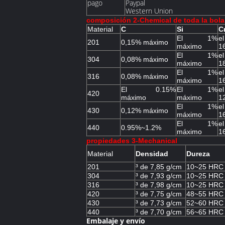
pago
Paypal
Western Union
composición 2-Chemical de toda la bola
Material
C
Si
C
El 1%
el
201
0,15% máximo
máximo
1
El 1%
el
304
0,08% máximo
máximo
1
El 1%
el
316
0,08% máximo
máximo
1
El 0.15%
El 1%
el
420
máximo
máximo
1
El 1%
el
430
0,12% máximo
máximo
1
El 1%
el
440
0.95%~1.2%
máximo
1
propiedades 3-Mechanical
Material
Densidad
Dureza
201
³ de 7,85 g/cm
10~25 HRC
304
³ de 7,93 g/cm
10~25 HRC
316
³ de 7,98 g/cm
10~25 HRC
420
³ de 7,75 g/cm
48~55 HRC
430
³ de 7,73 g/cm
52~60 HRC
440
³ de 7,70 g/cm
56~65 HRC
Embalaje y envío