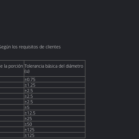
 Según los requisitos de clientes
e la porción
Tolerancia básica del diámetro
(u)
±0.75
±1.25
±2.5
±2.5
±2.5
±5
±12.5
±25
±50
±125
±125