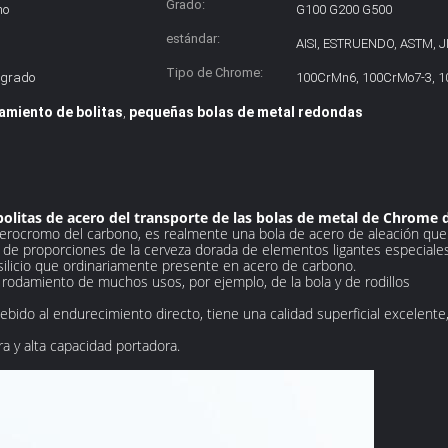
Grado:
mo
G100 G200 G500
estándar:
AISI, ESTRUENDO, ASTM, JI
Tipo de Chrome:
 grado
100CrMn6, 100CrMo7-3, 
amiento de bolitas
pequeñas bolas de metal redondas
,
e bolitas de acero del transporte de las bolas de metal de Chr
 acerocromo del carbono, es realmente una bola de acero de aleación qu
de proporciones de la cerveza dorada de elementos ligantes especiale
ilicio que ordinariamente presente en acero de carbono.
el rodamiento de muchos usos, por ejemplo, de la bola y de rodillos
ebido al endurecimiento directo, tiene una calidad superficial excelente
a y alta capacidad portadora.