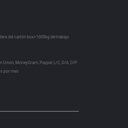
era del cartón box+1000kg del trabajo
n Union, MoneyGram, Paypal, L/C, D/A, D/P
as por mes