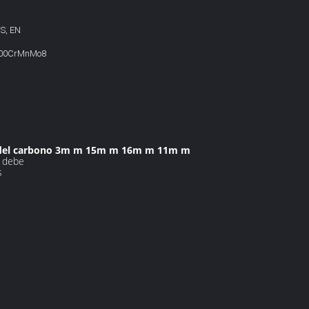
S, EN
100CrMnMo8
ome del carbono 3m m 15m m 16m m 11m m
e debe
s
,