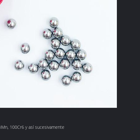
SiMn, 100Cr6 y así sucesivamente