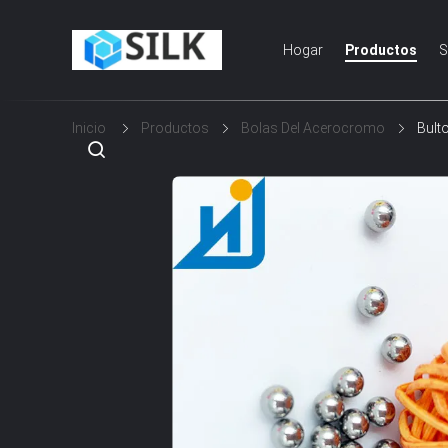
Hogar
Productos
S
Inicio
Productos
Bolas Del Acerocromo
Bult