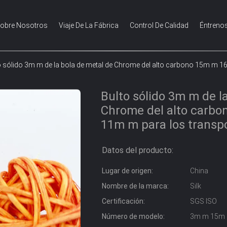
obre Nosotros
Viaje De La Fábrica
Control De Calidad
Éntreno
o sólido 3m m de la bola de metal de Chrome del alto carbono 15m m 
Bulto sólido 3m m de l
Chrome del alto carb
11m m para los transp
Datos del producto:
Lugar de origen:
China
Nombre de la marca:
Silk
Certificación:
SGS ISO
Número de modelo:
3m m 15m