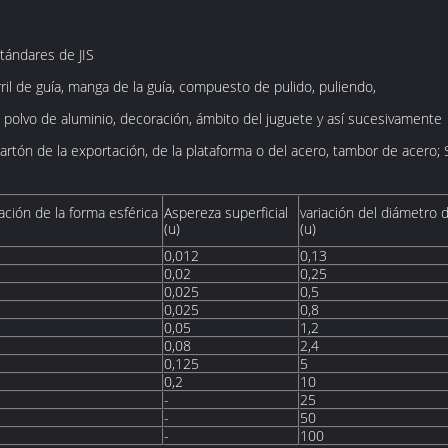
tándares de JIS
ril de guía, manga de la guía, compuesto de pulido, puliendo,
l polvo de aluminio, decoración, ámbito del juguete y así sucesivamente
l cartón de la exportación, de la plataforma o del acero, tambor de acero;
ación de la forma esférica
Aspereza superficial
variación del diámetro d
(u)
(u)
0,012
0,13
0,02
0,25
0,025
0,5
0,025
0,8
0,05
1,2
0,08
2,4
0,125
5
0,2
10
-
25
-
50
-
100