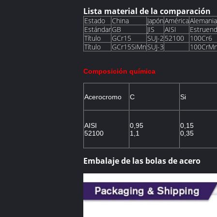
Lista material de la comparación
Estado
China
Japón
América
Alemania
Estándar
GB
JIS
AISI
Estruen
Título
GCr15
SUJ-2
52100
100Cr6
Título
GCr15SiMn
SUJ-3
100CrM
Composición química
Acerocromo
C
Si
AISI
0,95
0,15
52100
1,1
0,35
Embalaje de las bolas de acero