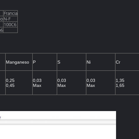
Francia
do
N-F
100C6
n6
Manganeso
P
S
Ni
Cr
0,25
0,03
0,03
0,03
1,35
0,45
Max
Max
Max
1,65