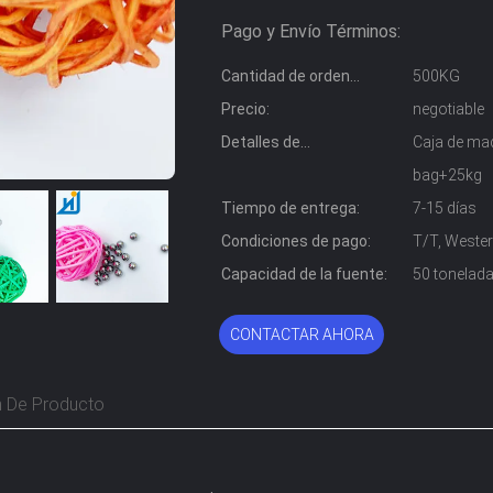
Pago y Envío Términos:
Cantidad de orden
500KG
mínima:
Precio:
negotiable
Detalles de
Caja de mad
empaquetado:
bag+25kg
Tiempo de entrega:
7-15 días
Condiciones de pago:
T/T, Wester
Capacidad de la fuente:
50 tonelad
CONTACTAR AHORA
n De Producto