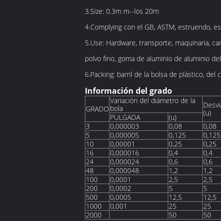
3.Size: 0.3m m--los 20m
4.Complying con el GB, ASTM, estruendo, es
5.Use: Hardware, transporte, maquinaria, car
polvo fino, goma de aluminio de aluminio de
6.Packing: barril de la bolsa de plástico, de
Información del grado
Variación del diámetro de la
Desvi
bola
GRADO
(u)
PULGADA
(u)
3
0,000003
0,08
0,08
5
0,000005
0,125
0,125
10
0,00001
0,25
0,25
16
0,000016
0,4
0,4
24
0,000024
0,6
0,6
48
0,000048
1,2
1,2
100
0,0001
2,5
2,5
200
0,0002
5
5
500
0,0005
12,5
12,5
1000
0,001
25
25
2000
50
50