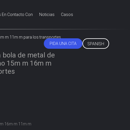
s En Contacto Con
Noticias
Casos
16m m 11m m para los transportes
PIDA UNA CITA
SPANISH
a bola de metal de
ono 15m m 16m m
ortes
 m 16m m 11m m