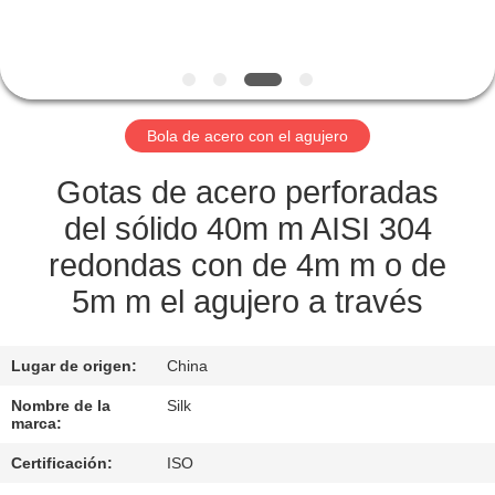
CONTROL
DE
CALIDAD
Bola de acero con el agujero
ÉNTRENOS
Gotas de acero perforadas
EN
del sólido 40m m AISI 304
CONTACTO
redondas con de 4m m o de
CON
5m m el agujero a través
NOTICIAS
Lugar de origen:
China
Nombre de la
Silk
marca:
CASOS
Certificación:
ISO