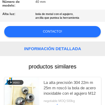
PIDA
Número de
40 mm
modelo:
UNA
Alta luz:
,
bola de metal con el agujero
CITA
arcilla que puntea la herramienta
MAPA
CONTACTO!
DEL
SITIO
INFORMACIÓN DETALLADA
PRIVACY
productos similares
POLICY
La alta precisión 304 22m m
25m m roscó la bola de acero
inoxidable con el agujero M12
negotiable MOQ:500kg