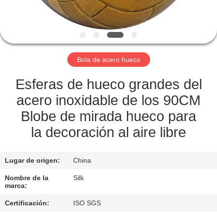
CONTROL
DE
CALIDAD
Bola de acero hueco
ÉNTRENOS
Esferas de hueco grandes del
EN
acero inoxidable de los 90CM
CONTACTO
Blobe de mirada hueco para
CON
la decoración al aire libre
NOTICIAS
Lugar de origen:
China
Nombre de la
Silk
marca:
CASOS
Certificación:
ISO SGS