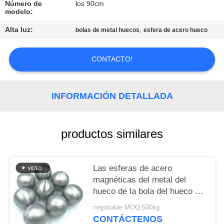
PIDA
Número de
los 90cm
modelo:
UNA
Alta luz:
,
bolas de metal huecos
esfera de acero hueco
CITA
CONTACTO!
MAPA
DEL
INFORMACIÓN DETALLADA
SITIO
PRIVACY
productos similares
POLICY
Las esferas de acero
magnéticas del metal del
hueco de la bola del hueco de
carbono pulieron la bola de
negotiable MOQ:500kg
acero hueco
CONTÁCTENOS