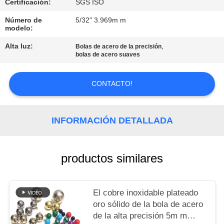
PIDA
Certificación:
SGS ISO
UNA
Número de
5/32" 3.969m m
modelo:
CITA
Alta luz:
,
Bolas de acero de la precisión
bolas de acero suaves
MAPA
DEL
CONTACTO!
SITIO
INFORMACIÓN DETALLADA
PRIVACY
POLICY
productos similares
El cobre inoxidable plateado
oro sólido de la bola de acero
de la alta precisión 5m m