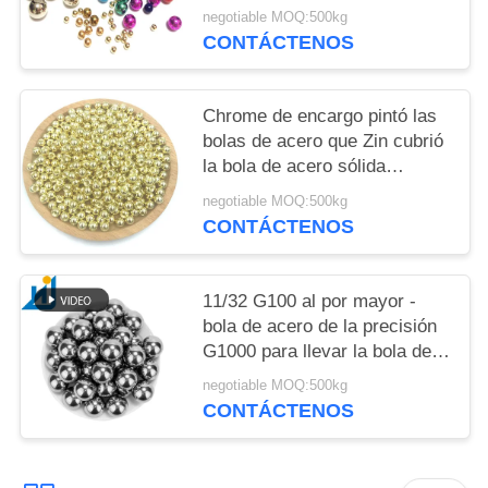
plateó las bolas de acero
negotiable MOQ:500kg
CONTÁCTENOS
Chrome de encargo pintó las
bolas de acero que Zin cubrió
la bola de acero sólida
niquelada del hierro del metal
negotiable MOQ:500kg
de la bola de acero de
CONTÁCTENOS
carbono
11/32 G100 al por mayor -
bola de acero de la precisión
G1000 para llevar la bola de
acero redonda endurecida
negotiable MOQ:500kg
1010 1015 de carbono
CONTÁCTENOS