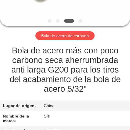
CONTROL
DE
CALIDAD
Bola de acero de carbono
ÉNTRENOS
Bola de acero más con poco
EN
carbono seca aherrumbrada
CONTACTO
anti larga G200 para los tiros
CON
del acabamiento de la bola de
acero 5/32"
NOTICIAS
Lugar de origen:
China
CASOS
Nombre de la
Silk
marca: