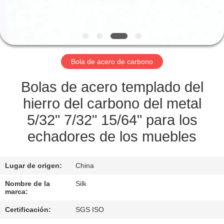
CONTROL
DE
CALIDAD
Bola de acero de carbono
ÉNTRENOS
Bolas de acero templado del
EN
hierro del carbono del metal
CONTACTO
5/32" 7/32" 15/64" para los
CON
echadores de los muebles
NOTICIAS
Lugar de origen:
China
Nombre de la
Silk
marca:
CASOS
Certificación:
SGS ISO