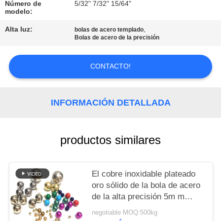
PIDA
Número de
5/32" 7/32" 15/64"
modelo:
UNA
Alta luz:
,
bolas de acero templado
CITA
Bolas de acero de la precisión
MAPA
CONTACTO!
DEL
SITIO
INFORMACIÓN DETALLADA
PRIVACY
productos similares
POLICY
El cobre inoxidable plateado
oro sólido de la bola de acero
de la alta precisión 5m m
plateó las bolas de acero
negotiable MOQ:500kg