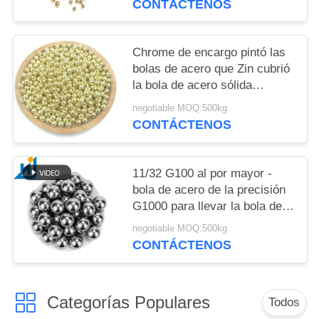
CONTÁCTENOS
Chrome de encargo pintó las
bolas de acero que Zin cubrió
la bola de acero sólida
niquelada del hierro del metal
negotiable MOQ:500kg
de la bola de acero de
CONTÁCTENOS
carbono
11/32 G100 al por mayor -
bola de acero de la precisión
G1000 para llevar la bola de
acero redonda endurecida
negotiable MOQ:500kg
1010 1015 de carbono
CONTÁCTENOS
Categorías Populares
Todos