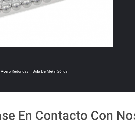
e Acero Redondas
Bola De Metal Sólida
se En Contacto Con No