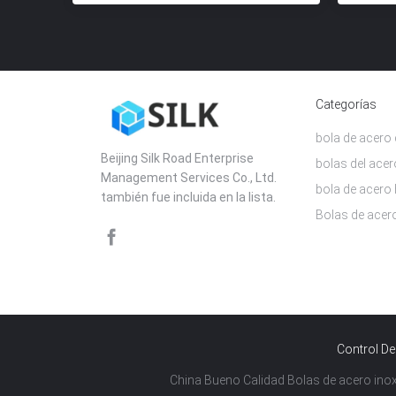
Categorías
bola de acero
Beijing Silk Road Enterprise
bolas del ac
Management Services Co., Ltd.
bola de acero
también fue incluida en la lista.
Bolas de acer
Control De
China Bueno Calidad Bolas de acero inoxi