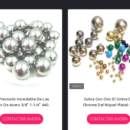
 Bola De Acero Inoxidable 14M
Bolas De Acero Inoxidable
ólida 304 316 420 440c De La
AISI 304 Para La Pintura 
isión 12.7M M Del Tamaño De
Mezcla 12.7m M 3/4 Pulg
Encargo
19.05m M
CONTACTAR AHORA
CONTACTAR AHORA