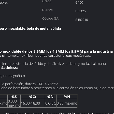
Grado:
dables
G100
Dureza:
HRC25
Código SA:
8482910
cero inoxidable
bola de metal sólida
,
ro inoxidable de los 3.5MM los 4.5MM los 5.5MM para la industri
c sin templar, exhiben buenas características mecánicas,
erta resistencia del ácido y del álcali, el artículo y no fácil al moho.
 Satinless:
co, no magnético
a, la perforación, dureza HRC < 28="">
prueba de herrumbre y resistentes a la corrosión tales como agua de mar
%S
%Cr
%Ni
%N
0,030
ximo
16.00-18.00
0.6-5.5
0,25 máximo
máximo