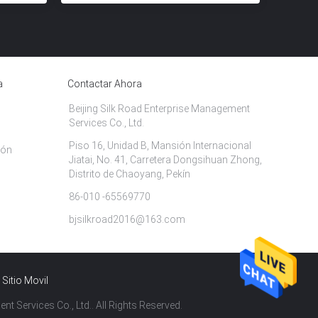
a
Contactar Ahora
Beijing Silk Road Enterprise Management
Services Co., Ltd.
Piso 16, Unidad B, Mansión Internacional
ión
Jiatai, No. 41, Carretera Dongsihuan Zhong,
Distrito de Chaoyang, Pekín
86-010 -65569770
bjsilkroad2016@163.com
Sitio Movil
 Services Co., Ltd.. All Rights Reserved.