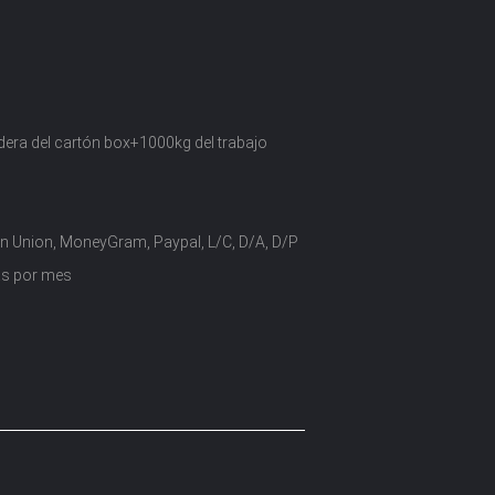
era del cartón box+1000kg del trabajo
n Union, MoneyGram, Paypal, L/C, D/A, D/P
as por mes