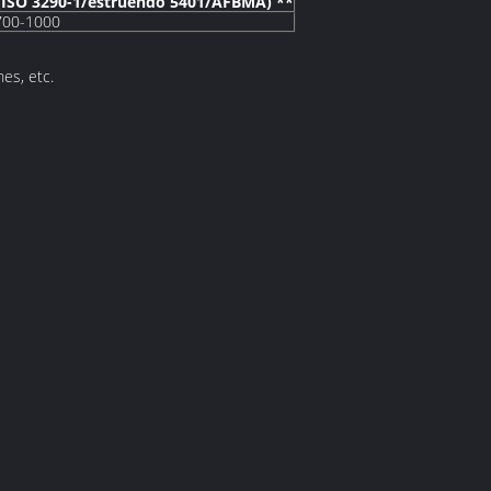
 (ISO 3290-1/estruendo 5401/AFBMA) **
700-1000
nes, etc.