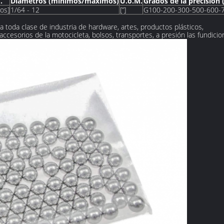
.
Diámetros (mínimos/máximos)
U.o.M.
Grados de la precisión
ros]
1/64 - 12
[”]
G100-200-300-500-600-
ra toda clase de industria de hardware, artes, productos plásticos,
accesorios de la motocicleta, bolsos, transportes, a presión las fundicio