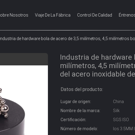
obre Nosotros
Viaje De La Fábrica
Control De Calidad
Éntreno
Industria de hardware bola de acero de 3,5 milímetros, 4,5 milímetros b
Industria de hardware 
milímetros, 4,5 milíme
del acero inoxidable de
Datos del producto:
Lugar de origen:
China
Nombre de la marca:
Silk
Certificación:
SGS ISO
Número de modelo:
los 3.5MM 