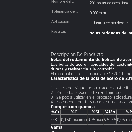
Nombre del
201 bolas de acero inoxi
producto:
Tolerancia del
0.003m m
tamaño:
Aplicación:
industria de hardware
Resaltar:
bolas redondas del a
Descripción De Producto
bolas del rodamiento de bolitas de ace
Las bolas de acero inoxidables del austenit
dureza y resistencia a la corrosión.
El material del acero inoxidable SS201 tiene ci
Característica de la bola de acero de 201
1 . acero del Níquel-ahorro, acero austeníti
2 . Precio bajo, excelente rendimiento
3 . Se podía utilizar en el proceso, soldadur
4 . No puede ser utilizado en industrias a 
Composición química
%Cu
%C
%Si
%Mn
%P
0,8
0,150 máximo
0.75max
5.5-7.5
0,06 má
Gama