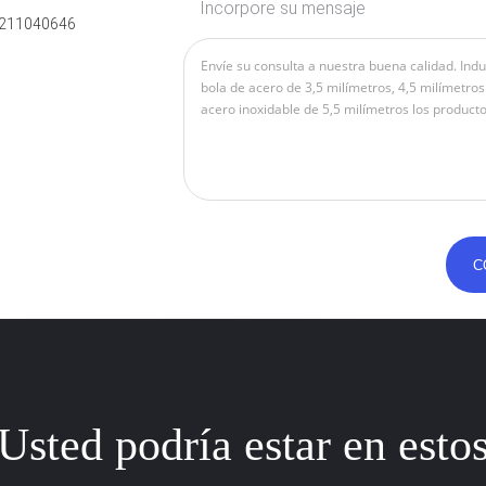
Incorpore su mensaje
211040646
Usted podría estar en esto