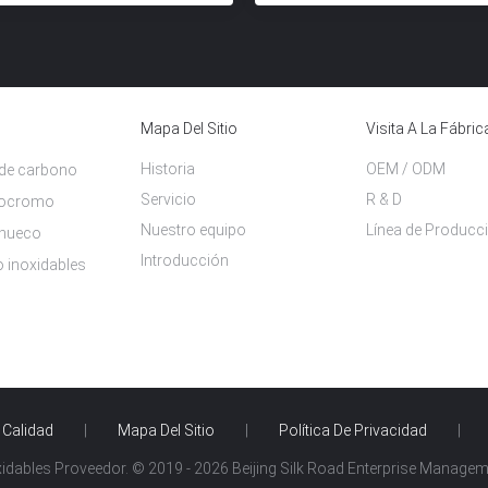
Mapa Del Sitio
Visita A La Fábric
Historia
OEM / ODM
 de carbono
Servicio
R & D
erocromo
Nuestro equipo
Línea de Producc
 hueco
Introducción
o inoxidables
 Calidad
|
Mapa Del Sitio
|
Política De Privacidad
|
dables Proveedor. © 2019 - 2026 Beijing Silk Road Enterprise Management