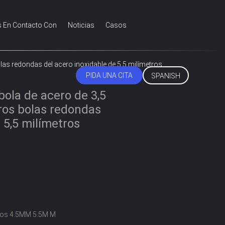
s En Contacto Con
Noticias
Casos
olas redondas del acero inoxidable de 5,5 milímetros
PIDA UNA CITA
SPANISH
bola de acero de 3,5
tros bolas redondas
 5,5 milímetros
los 4.5MM 5.5M M