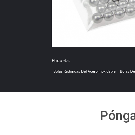
Etiqueta:
Bolas Redondas Del Acero Inoxidable
Bolas D
Pónga