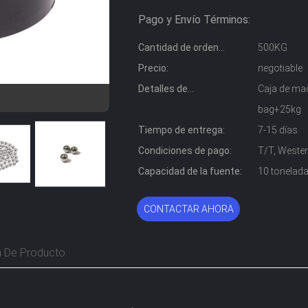
Pago y Envío Términos:
Cantidad de orden
500KG
mínima:
Precio:
negotiable
Detalles de
Caja de mad
empaquetado:
bag+25kg
Tiempo de entrega:
7-15 días
Condiciones de pago:
T/T, Wester
Capacidad de la fuente:
10 tonelad
CONTACTAR AHORA
n De Producto