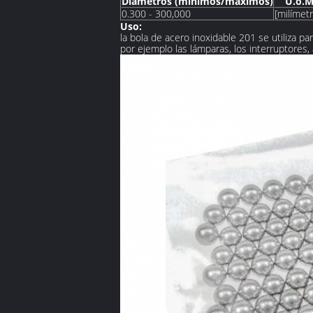
Diámetros (mínimos/máximos)
U.o.M
0.300 - 300,000
[milímet
Uso:
la bola de acero inoxidable 201 se utiliza pa
por ejemplo las lámparas, los interruptores, 