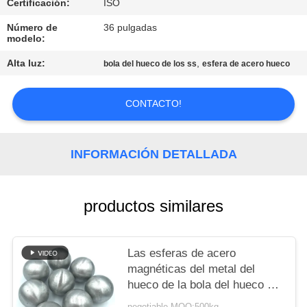
PIDA
Certificación:
ISO
UNA
Número de
36 pulgadas
modelo:
CITA
Alta luz:
,
bola del hueco de los ss
esfera de acero hueco
MAPA
CONTACTO!
DEL
SITIO
INFORMACIÓN DETALLADA
PRIVACY
POLICY
productos similares
Las esferas de acero
magnéticas del metal del
hueco de la bola del hueco de
carbono pulieron la bola de
negotiable MOQ:500kg