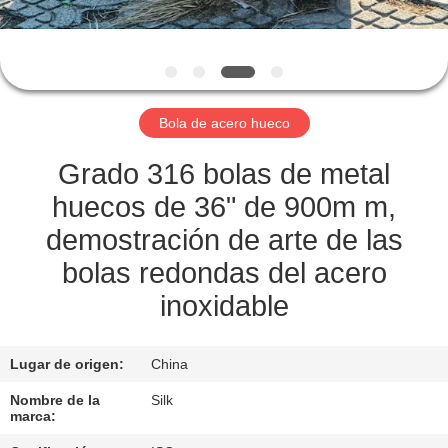
CONTROL
DE
CALIDAD
Bola de acero hueco
ÉNTRENOS
Grado 316 bolas de metal
EN
huecos de 36" de 900m m,
CONTACTO
demostración de arte de las
CON
bolas redondas del acero
inoxidable
NOTICIAS
Lugar de origen:
China
CASOS
Nombre de la
Silk
marca: