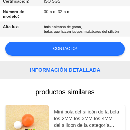
PIDA
Certificación:
ISO SGS
UNA
Número de
30m m 32m m
modelo:
CITA
Alta luz:
,
bola animosa de goma
bolas que hacen juegos malabares del silicón
MAPA
DEL
CONTACTO!
SITIO
INFORMACIÓN DETALLADA
PRIVACY
POLICY
productos similares
Mini bola del silicón de la bola
los 2MM los 3MM los 4MM
del silicón de la categoría