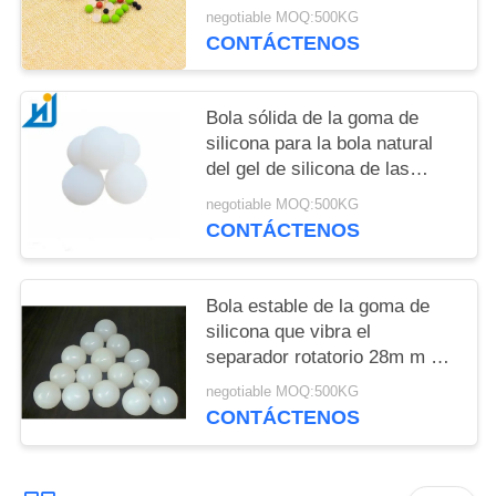
alimenticia pequeña los 5MM
negotiable MOQ:500KG
CONTÁCTENOS
Bola sólida de la goma de
silicona para la bola natural
del gel de silicona de las
bolas NR de la PU de la
negotiable MOQ:500KG
pantalla de la vibración 35m
CONTÁCTENOS
m
Bola estable de la goma de
silicona que vibra el
separador rotatorio 28m m del
tamiz del grano 30m m 35m m
negotiable MOQ:500KG
CONTÁCTENOS