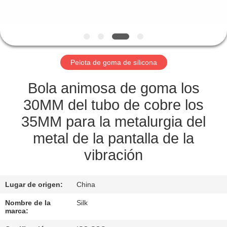
CONTROL
DE
CALIDAD
Pelota de goma de silicona
ÉNTRENOS
Bola animosa de goma los
EN
30MM del tubo de cobre los
CONTACTO
35MM para la metalurgia del
CON
metal de la pantalla de la
vibración
NOTICIAS
Lugar de origen:
China
CASOS
Nombre de la
Silk
marca: