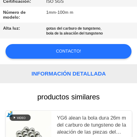
PIDA
Certificación:
ISO SGS
UNA
Número de
1mm-100m m
modelo:
CITA
Alta luz:
,
gotas del carburo de tungsteno
bola de la aleación del tungsteno
MAPA
DEL
CONTACTO!
SITIO
INFORMACIÓN DETALLADA
PRIVACY
POLICY
productos similares
YG6 alean la bola dura 26m m
del carburo de tungsteno de la
aleación de las piezas del