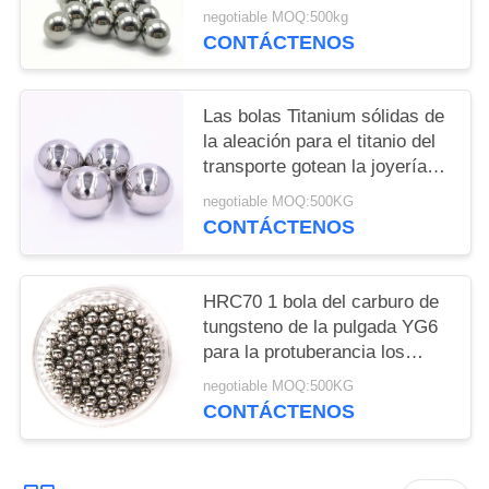
desgaste del carburo de
negotiable MOQ:500kg
tungsteno de la bola de acero
CONTÁCTENOS
28.575m m
Las bolas Titanium sólidas de
la aleación para el titanio del
transporte gotean la joyería
que hace 4m m 5m m 6m m
negotiable MOQ:500KG
8m m
CONTÁCTENOS
HRC70 1 bola del carburo de
tungsteno de la pulgada YG6
para la protuberancia los
32MM del agujero los 8MM
negotiable MOQ:500KG
10M M
CONTÁCTENOS