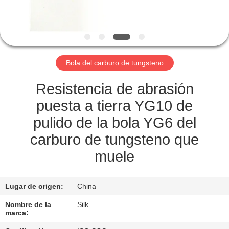
CONTROL
DE
CALIDAD
Bola del carburo de tungsteno
ÉNTRENOS
Resistencia de abrasión
EN
puesta a tierra YG10 de
CONTACTO
pulido de la bola YG6 del
CON
carburo de tungsteno que
muele
NOTICIAS
Lugar de origen:
China
CASOS
Nombre de la
Silk
marca: